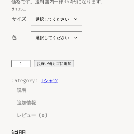
価格です。送料国内一律360円になります。
&nbs…
サイズ
色
D
お買い物カゴに追加
a
m
Category:
Tシャツ
n
説明
f
i
追加情報
n
e
レビュー (0)
個
説明