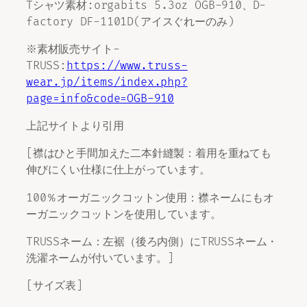
Tシャツ素材:orgabits 5.3oz OGB-910、D-
factory DF-1101D(アイスぐれーのみ)
※素材販売サイト-
TRUSS:
https://www.truss-
wear.jp/items/index.php?
page=info&code=OGB-910
上記サイトより引用
[襟はひと手間加えた二本針縫製：着用を重ねても
伸びにくい仕様に仕上がっています。
100％オーガニックコットン使用：襟ネームにもオ
ーガニックコットンを使用しています。
TRUSSネーム：左裾（後ろ内側）にTRUSSネーム・
洗濯ネームが付いています。]
[サイズ表]