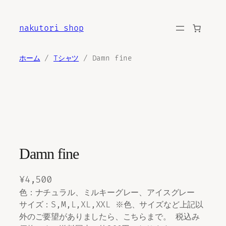
内
容
nakutori shop
を
ス
キ
ホーム
/
Tシャツ
/ Damn fine
ッ
プ
Damn fine
¥
4,500
色：ナチュラル、ミルキーグレー、アイスグレー
サイズ：S,M,L,XL,XXL ※色、サイズなど上記以
外のご要望がありましたら、こちらまで。 税込み