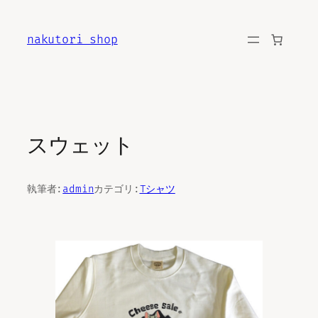
内
容
nakutori shop
を
ス
キ
ッ
プ
スウェット
執筆者:
admin
カテゴリ:
Tシャツ